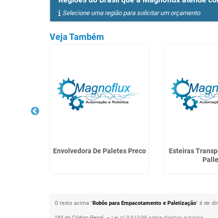
Selecione uma região para solicitar um orçamento
Veja Também
Produtos
Envolvedora De Paletes Preco
Esteiras Trans
da
Palle
O texto acima "
Robôs para Empacotamento e Paletização
" é de di
184 do Código Penal. –
Lei n° 9.610-98 sobre direitos autorais
.