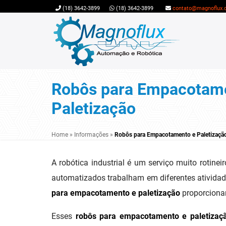
(18) 3642-3899
(18) 3642-3899
contato@magnoflux.
Robôs para Empacotam
Paletização
Home
»
Informações
»
Robôs para Empacotamento e Paletizaçã
A robótica industrial é um serviço muito rotine
automatizados trabalham em diferentes atividade
para empacotamento e paletização
proporcionam
Esses
robôs para empacotamento e paletizaç
produção funciona 24 horas por dia, ou seja, vo