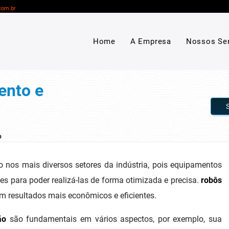
com.br
Home
A Empresa
Nossos Se
ento e
o
iro nos mais diversos setores da indústria, pois equipamentos
s para poder realizá-las de forma otimizada e precisa.
robôs
 resultados mais econômicos e eficientes.
ão
são fundamentais em vários aspectos, por exemplo, sua
cê pode programar o dispositivo para funcionar como desejar,