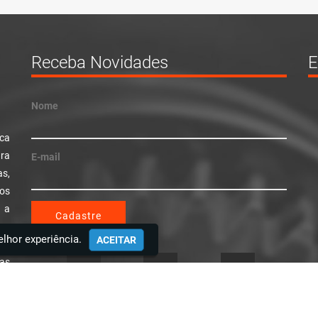
Receba Novidades
E
Nome
ica
ra
E-mail
as,
tos
, a
Cadastre
om
ial
lhor experiência.
ACEITAR
 as