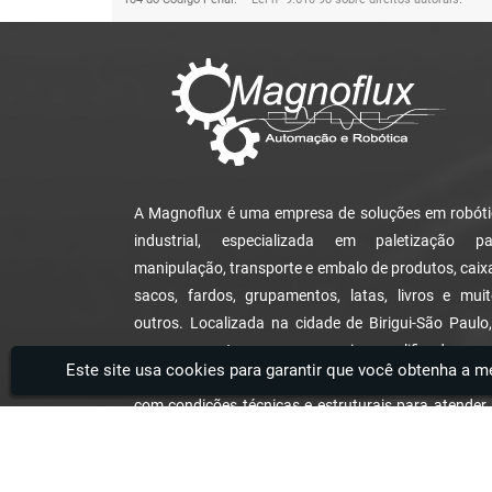
A Magnoflux é uma empresa de soluções em robót
industrial, especializada em paletização pa
manipulação, transporte e embalo de produtos, caix
sacos, fardos, grupamentos, latas, livros e mui
outros. Localizada na cidade de Birigui-São Paulo
empresa conta com uma equipe qualificada e c
vasta experiência no mercado de robótica industr
Este site usa cookies para garantir que você obtenha a me
com condições técnicas e estruturais para atender
mais diversas necessidades de cada cliente
Magnoflux - Soluções em Robótica Industrial