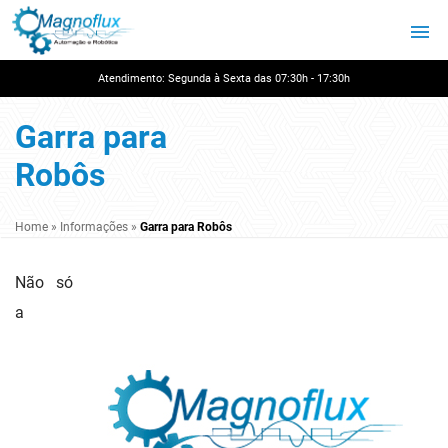
Atendimento: Segunda à Sexta das 07:30h - 17:30h
Garra para
Robôs
Home
»
Informações
»
Garra para Robôs
Não só
a