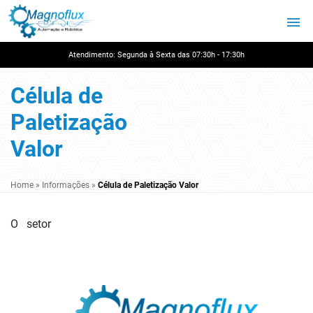
Atendimento: Segunda à Sexta das 07:30h - 17:30h
Célula de
Paletização
Valor
Home
»
Informações
»
Célula de Paletização Valor
O setor