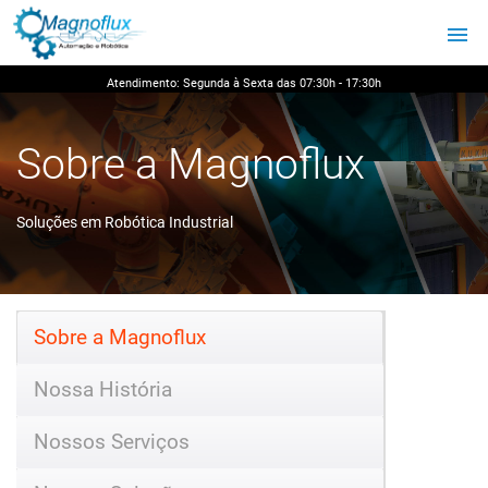
Atendimento: Segunda à Sexta das 07:30h - 17:30h
Sobre a Magnoflux
Soluções em Robótica Industrial
Home
»
Sobre a Magnoflux
Sobre a Magnoflux
Nossa História
Nossos Serviços
Nossas Soluções