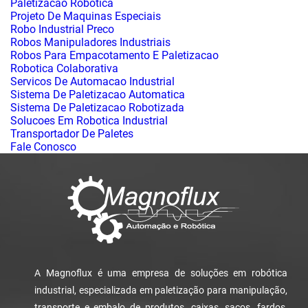
Projeto De Maquinas Especiais
Robo Industrial Preco
Robos Manipuladores Industriais
Robos Para Empacotamento E Paletizacao
Robotica Colaborativa
Servicos De Automacao Industrial
Sistema De Paletizacao Automatica
Sistema De Paletizacao Robotizada
Solucoes Em Robotica Industrial
Transportador De Paletes
Fale Conosco
A Magnoflux é uma empresa de soluções em robótica
industrial, especializada em paletização para manipulação,
transporte e embalo de produtos, caixas, sacos, fardos,