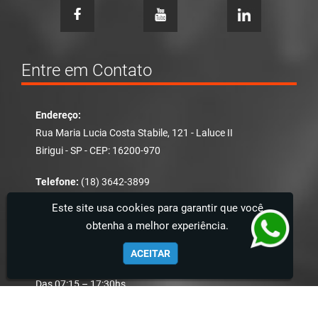
Entre em Contato
Endereço:
Rua Maria Lucia Costa Stabile, 121 - Laluce II
Birigui - SP - CEP: 16200-970
Telefone:
(18) 3642-3899
WhatsApp:
(18) 3642-3899
E-mail:
contato@magnoflux.com.br
Este site usa cookies para garantir que você
obtenha a melhor experiência.
Horário de Atendimento:
ACEITAR
De Segunda à sexta-feira
Das 07:15 – 17:30hs
Magnoflux - Soluções em Robótica Industrial